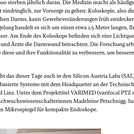
00 sterben jährlich daran. Die Medizin macht als häufigs
eindringlich, zur Vorsorge zu gehen: Koloskopie, also 
hen Darms, kann Gewebeveränderungen früh entdecken u
lung handelt es sich um einen etwa 1,5 Meter langen, f
er. Am Ende des Koloskops befinden sich eine Lichtquel
 und Ärzte die Darmwand betrachten. Die Forschung arbe
 diese und ihre Funktionalität zu verbessern, um besser
ht das dieser Tage auch in den Silicon Austria Labs (SA
basierte Systeme mit dem Headquarter an der Technische
d Linz. Unter dem Projekttitel VARIMED (varifocal PTZ 
Nachwuchswissenschafterinnen Madeleine Petschnigg, Sa
en Mikrospiegel für kompakte Endoskope.