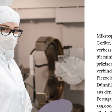
Mikrosp
Geräte,
verbess
für min
präzise
verbind
Piezoel
Dünnfil
aus den
Portuga
355.000