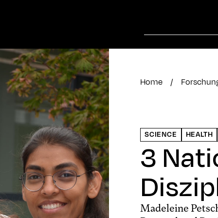
Home
/
Forschun
SCIENCE
HEALTH
3 Nati
Diszipl
Madeleine Petschn