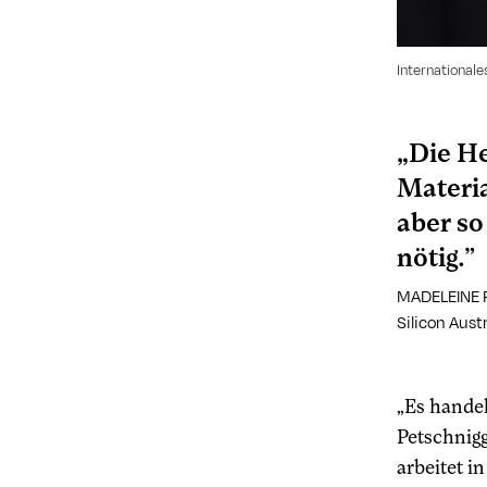
Internationale
„Die H
Materia
aber so
nötig.”
MADELEINE 
Silicon Aust
„Es handel
Petschnig
arbeitet i