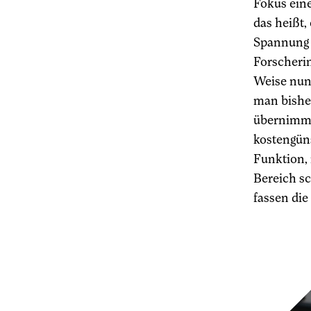
Fokus eine
das heißt,
Spannung g
Forscherin
Weise nun
man bisher
übernimmt,
kostengüns
Funktion,
Bereich sc
fassen di