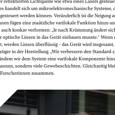
r reflektierten Lichtquelle wie etwa eines Lasers gesteu
 es handelt sich um mikroelektromechanische Systeme, d
esteuert werden können. Veränderlich ist die Neigung au
nen fügen eine zusätzliche varifokale Funktion hinzu un
 auch konkav verformen: „Je nach Krümmung ändert sich 
 optische Linsen in das Gerät einbauen musste.“ Wenn d
 werden Linsen überflüssig – das Gerät wird insgesamt, k
tiger in der Herstellung. „Wir verbessern den Standard
 indem wir dem System eine varifokale Komponente hinz
annen, sondern viele Gewebeschichten. Gleichzeitig blei
e Forscherinnen zusammen.