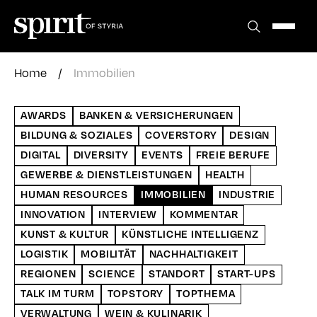
Zum
Inhalt
springen
Home
/
Immobilien
AWARDS
BANKEN & VERSICHERUNGEN
BILDUNG & SOZIALES
COVERSTORY
DESIGN
DIGITAL
DIVERSITY
EVENTS
FREIE BERUFE
GEWERBE & DIENSTLEISTUNGEN
HEALTH
HUMAN RESOURCES
IMMOBILIEN
INDUSTRIE
INNOVATION
INTERVIEW
KOMMENTAR
KUNST & KULTUR
KÜNSTLICHE INTELLIGENZ
LOGISTIK
MOBILITÄT
NACHHALTIGKEIT
REGIONEN
SCIENCE
STANDORT
START-UPS
TALK IM TURM
TOPSTORY
TOPTHEMA
VERWALTUNG
WEIN & KULINARIK