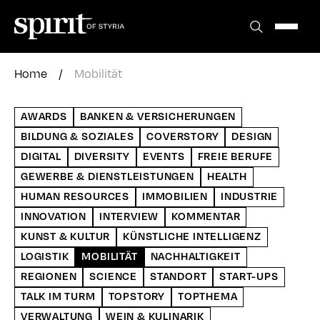
Zum
Inhalt
springen
Home
/
Mobilität
AWARDS
BANKEN & VERSICHERUNGEN
BILDUNG & SOZIALES
COVERSTORY
DESIGN
DIGITAL
DIVERSITY
EVENTS
FREIE BERUFE
GEWERBE & DIENSTLEISTUNGEN
HEALTH
HUMAN RESOURCES
IMMOBILIEN
INDUSTRIE
INNOVATION
INTERVIEW
KOMMENTAR
KUNST & KULTUR
KÜNSTLICHE INTELLIGENZ
LOGISTIK
MOBILITÄT
NACHHALTIGKEIT
REGIONEN
SCIENCE
STANDORT
START-UPS
TALK IM TURM
TOPSTORY
TOPTHEMA
VERWALTUNG
WEIN & KULINARIK