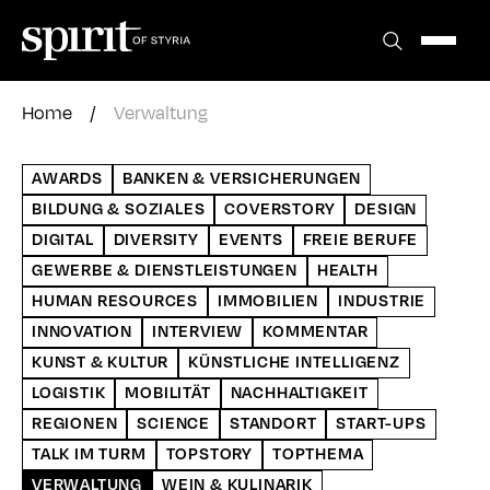
Zum
Inhalt
springen
Home
/
Verwaltung
AWARDS
BANKEN & VERSICHERUNGEN
BILDUNG & SOZIALES
COVERSTORY
DESIGN
DIGITAL
DIVERSITY
EVENTS
FREIE BERUFE
GEWERBE & DIENSTLEISTUNGEN
HEALTH
HUMAN RESOURCES
IMMOBILIEN
INDUSTRIE
INNOVATION
INTERVIEW
KOMMENTAR
KUNST & KULTUR
KÜNSTLICHE INTELLIGENZ
LOGISTIK
MOBILITÄT
NACHHALTIGKEIT
REGIONEN
SCIENCE
STANDORT
START-UPS
TALK IM TURM
TOPSTORY
TOPTHEMA
VERWALTUNG
WEIN & KULINARIK