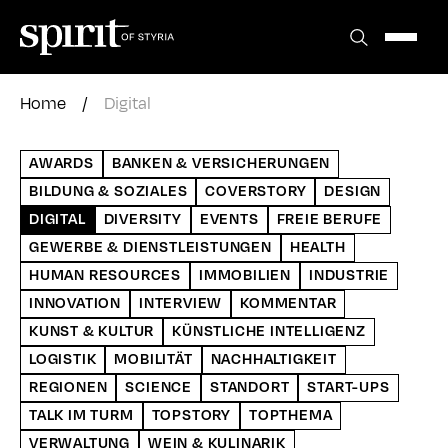
Zum
Inhalt
springen
Home
/
Digital
AWARDS
BANKEN & VERSICHERUNGEN
BILDUNG & SOZIALES
COVERSTORY
DESIGN
DIGITAL
DIVERSITY
EVENTS
FREIE BERUFE
GEWERBE & DIENSTLEISTUNGEN
HEALTH
HUMAN RESOURCES
IMMOBILIEN
INDUSTRIE
INNOVATION
INTERVIEW
KOMMENTAR
KUNST & KULTUR
KÜNSTLICHE INTELLIGENZ
LOGISTIK
MOBILITÄT
NACHHALTIGKEIT
REGIONEN
SCIENCE
STANDORT
START-UPS
TALK IM TURM
TOPSTORY
TOPTHEMA
VERWALTUNG
WEIN & KULINARIK