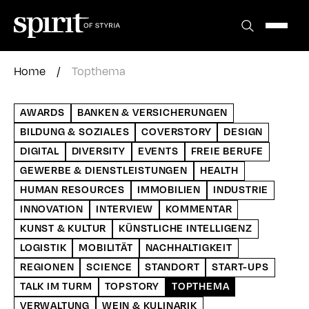
Zum
Inhalt
springen
Home
/
Topthema
AWARDS
BANKEN & VERSICHERUNGEN
BILDUNG & SOZIALES
COVERSTORY
DESIGN
DIGITAL
DIVERSITY
EVENTS
FREIE BERUFE
GEWERBE & DIENSTLEISTUNGEN
HEALTH
HUMAN RESOURCES
IMMOBILIEN
INDUSTRIE
INNOVATION
INTERVIEW
KOMMENTAR
KUNST & KULTUR
KÜNSTLICHE INTELLIGENZ
LOGISTIK
MOBILITÄT
NACHHALTIGKEIT
REGIONEN
SCIENCE
STANDORT
START-UPS
TALK IM TURM
TOPSTORY
TOPTHEMA
VERWALTUNG
WEIN & KULINARIK