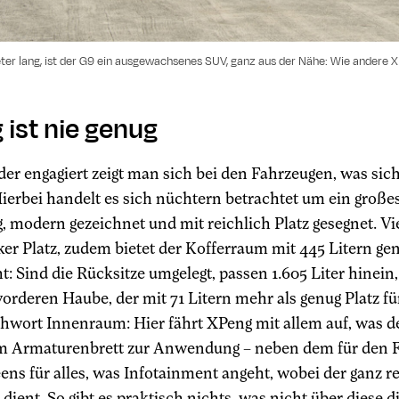
ter lang, ist der G9 ein ausgewachsenes SUV, ganz aus der Nähe: Wie andere 
ist nie genug
er engagiert zeigt man sich bei den Fahrzeugen, was si
Hierbei handelt es sich nüchtern betrachtet um ein groß
, modern gezeichnet und mit reichlich Platz gesegnet. 
ker Platz, zudem bietet der Kofferraum mit 445 Litern g
ht: Sind die Rücksitze umgelegt, passen 1.605 Liter hinei
vorderen Haube, der mit 71 Litern mehr als genug Platz f
ichwort Innenraum: Hier fährt XPeng mit allem auf, was d
m Armaturenbrett zur Anwendung – neben dem für den Fahr
ns für alles, was Infotainment angeht, wobei der ganz re
 dient. So gibt es praktisch nichts, was nicht über diese d