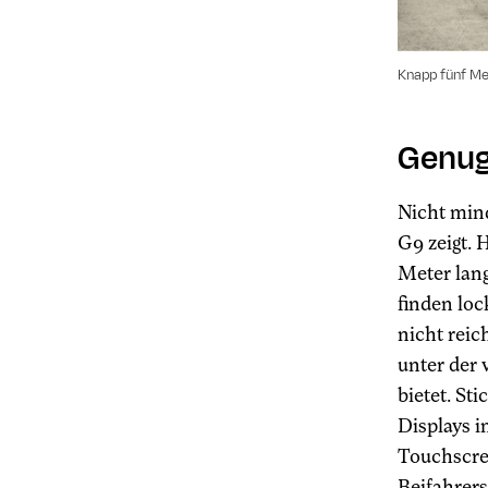
Knapp fünf Me
Genug 
Nicht mind
G9 zeigt. 
Meter lang
finden loc
nicht reic
unter der 
bietet. St
Displays i
Touchscree
Beifahrers