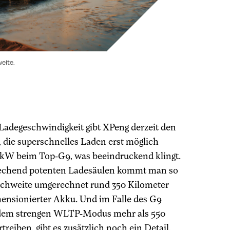
eite.
Ladegeschwindigkeit gibt XPeng derzeit den
 die superschnelles Laden erst möglich
00 kW beim Top-G9, was beeindruckend klingt.
prechend potenten Ladesäulen kommt man so
eichweite umgerechnet rund 350 Kilometer
imensionierter Akku. Und im Falle des G9
 dem strengen WLTP-Modus mehr als 550
eiben, gibt es zusätzlich noch ein Detail,