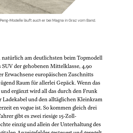
XPeng-Modelle läuft auch er bei Magna in Graz vom Band.
ch natürlich am deutlichsten beim Topmodell
es SUV der gehobenen Mittelklasse, 4,90
Vier Erwachsene europäischen Zuschnitts
enügend Raum für allerlei Gepäck. Wenn das
n, und ergänzt wird all das durch den Frunk
ür Ladekabel und den alltäglichen Kleinkram
erzeit en vogue ist. So kommen gleich drei
er gibt es zwei riesige 15-Zoll-
chte einzig und allein der Unterhaltung des
igitalen Anzeigefelder gesteuert und geregelt