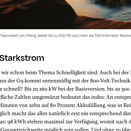
 Topmodell von XPeng, bietet bis zu 550 PS und mehr als 550 Kilometer Reichw
 Starkstrom
wir schon beim Thema Schnelligkeit sind: Auch bei der 
enn der G9 kommt serienmäßig mit der 800-Volt-Technik,
 schnell? Bis zu 260 kW bei der Basisversion, bis zu 3
ndliche Zahlen umgemünzt bedeutet das indes: An ents
 Minuten von zehn auf 80 Prozent Akkufüllung, was in R
glich macht das alles natürlich erst ein entsprechend d
das: 98 kWh stehen maximal zur Verfügung, womit nach
Gesamtreichweite möglich sein sollen. Und ohne zu übertr