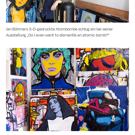
Jan Böhmers 3-D-gedruckte Atombombe schlug ein bei seiner
Ausstellung „Do I even want to dismantle an atomic bomb?“