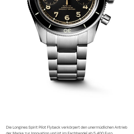
Die Longines Spirit Pilot Flyback verkörpert den unermüdlichen Antrieb
der Marke zur Innovation und ist im Fachhandel ab 5.400 Euro