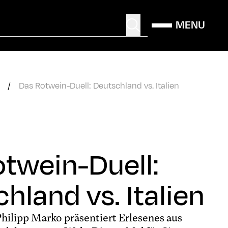
MENU
/
Das Rotwein-Duell: Deutschland vs. Italien
twein-Duell:
hland vs. Italien
ilipp Marko präsentiert Erlesenes aus