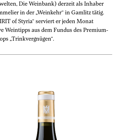
elten, Die Weinbank) derzeit als Inhaber
melier in der „Weinkehr“ in Gamlitz tätig.
IRIT of Styria“ serviert er jeden Monat
ve Weintipps aus dem Fundus des Premium-
ps „Trinkvergnügen“.