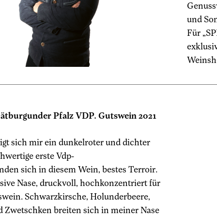
Genussw
und Som
Für „SP
exklusi
Weinsho
pätburgunder Pfalz VDP. Gutswein 2021
igt sich mir ein dunkelroter und dichter
hwertige erste Vdp-
nden sich in diesem Wein, bestes Terroir.
sive Nase, druckvoll, hochkonzentriert für
swein. Schwarzkirsche, Holunderbeere,
d Zwetschken breiten sich in meiner Nase