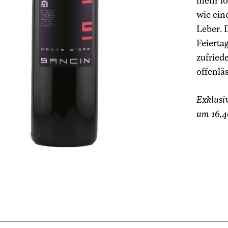
mehr lo
wie ein
Leber. 
Feiertag
zufried
offenlä
Exklusi
um 16,4