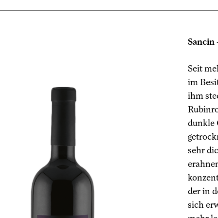
Sancin
Seit me
im Besit
ihm ste
Rubinro
dunkle
getrock
sehr di
erahnen
konzent
der in 
sich er