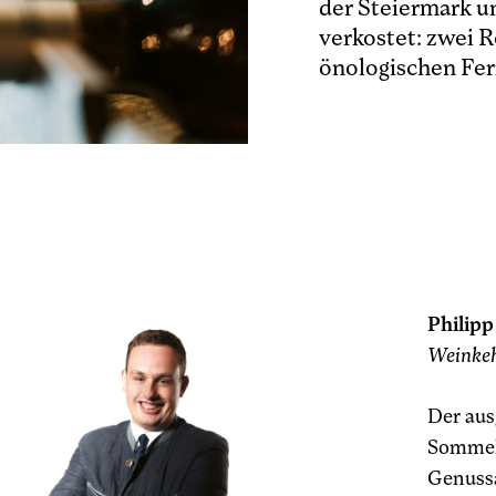
der Steiermark un
verkostet: zwei 
önologischen Fer
Philip
Weinke
Der au
Sommeli
Genussa