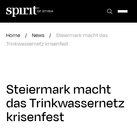
Zum
Inhalt
springen
Home
/
News
/
Steiermark macht das
Trinkwassernetz krisenfest
Steiermark macht
das Trinkwassernetz
krisenfest