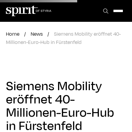
Zum
Inhalt
springen
Home
/
News
/
Siemens Mobility eröffnet 40-
Millionen-Euro-Hub in Fürstenfeld
Siemens Mobility
eröffnet 40-
Millionen-Euro-Hub
in Fürstenfeld