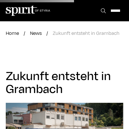
Zum
Inhalt
springen
Home
/
News
/
Zukunft entsteht in Grambach
Zukunft entsteht in
Grambach