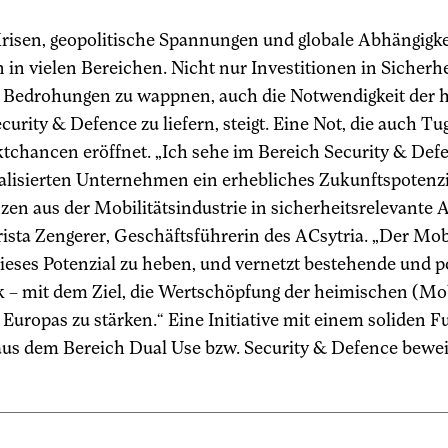
risen, geopolitische Spannungen und globale Abhängigke
n vielen Bereichen. Nicht nur Investitionen in Sicherh
n Bedrohungen zu wappnen, auch die Notwendigkeit der h
curity & Defence zu liefern, steigt. Eine Not, die auch Tu
chancen eröffnet. „Ich sehe im Bereich Security & Def
lisierten Unternehmen ein erhebliches Zukunftspotenzia
en aus der Mobilitätsindustrie in sicherheitsrelevant
ista Zengerer, Geschäftsführerin des ACsytria. „Der Mobi
ieses Potenzial zu heben, und vernetzt bestehende und p
 – mit dem Ziel, die Wertschöpfung der heimischen (Mob
 Europas zu stärken.“ Eine Initiative mit einem soliden F
aus dem Bereich Dual Use bzw. Security & Defence bewei