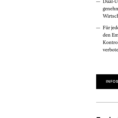
Dual-Us
genehm
Wirtsc
Für jed
den Em
Kontrol
verbote
INFOS