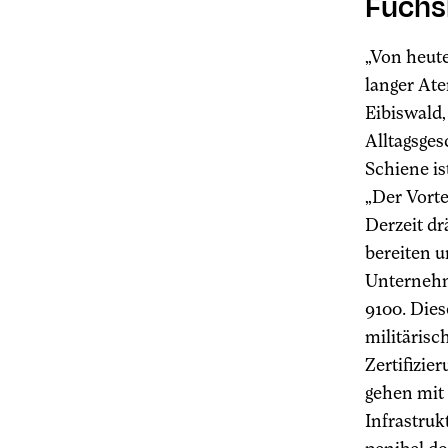
Fuchs
„Von heute
langer At
Eibiswald
Alltagsges
Schiene is
„Der Vorte
Derzeit dr
bereiten u
Unternehme
9100. Dies
militäris
Zertifizie
gehen mit
Infrastruk