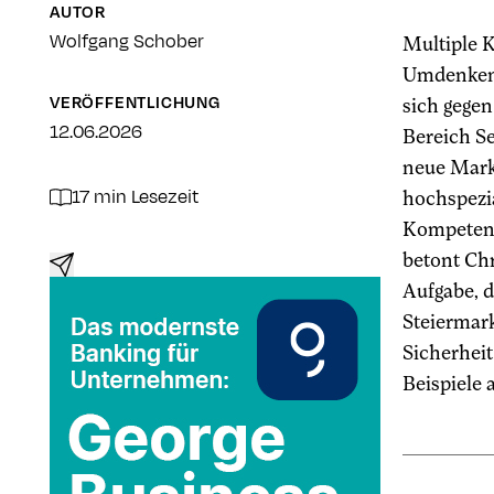
AUTOR
Wolfgang Schober
Multiple K
Umdenken i
VERÖFFENTLICHUNG
sich gege
12.06.2026
Bereich Se
neue Markt
17 min Lesezeit
hochspezia
Kompetenz
betont Chr
Aufgabe, d
Steiermark
Sicherheit
Beispiele 