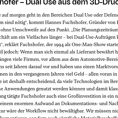
hofer – Dual Use aus dem 3D-Dru
 auf morgen geht in den Bereichen Dual Use oder Defence
em sind nötig“, kommt Hannes Fuchshofer, Gründer von F
, ohne Umschweife auf den Punkt. „Die Planungszeiträum
chäft um ein Vielfaches länger – bei Dual-Use-Aufträgen 
t“, erklärt Fuchshofer, der 1994 als One-Man-Show starte
il jedoch: Wenn man sich einmal als Lieferant bewährt h
ängen viele Firmen, vor allem aus dem Automotive-Berei
ns seit Jahren darauf vor und haben uns einen Marktvorsp
n in den vergangenen Jahren viel Geld – allen voran in 
e ist deshalb entscheidend, da viele Technologien im Ber
che Anwendungen genutzt werden können und damit klassi
rung tätigte Fuchshofer auch eine Großinvestition in ei
 einem enormen Aufwand an Dokumentations- und Nachw
tur wäre der Workflow nicht bewältigbar. Wir müssen ni