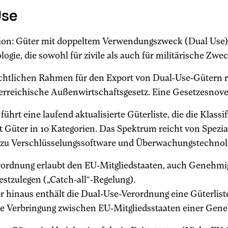
Use
tion: Güter mit doppeltem Verwendungszweck (Dual Use),
ogie, die sowohl für zivile als auch für militärische Z
chtlichen Rahmen für den Export von Dual-Use-Gütern r
erreichische Außenwirtschaftsgesetz. Eine Gesetzesnovell
führt eine laufend aktualisierte Güterliste, die die Klassif
t Güter in 10 Kategorien. Das Spektrum reicht von Spez
n zu Verschlüsselungssoftware und Überwachungstechnol
ordnung erlaubt den EU-Mitgliedstaaten, auch Genehmigu
estzulegen („Catch-all“-Regelung).
 hinaus enthält die Dual-Use-Verordnung eine Güterlist
ie Verbringung zwischen EU-Mitgliedsstaaten einer Gen