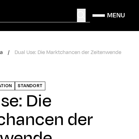
MENU
a
/
Dual Use: Die Marktchancen der Zeitenwende
ATION
STANDORT
se: Die
chancen der
nwende