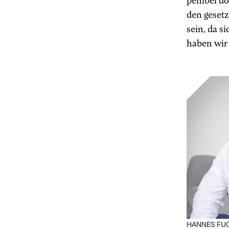
penibel do
den geset
sein, da s
haben wir 
HANNES FU