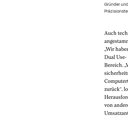
Gründer und
Präzisionst
Auch tech
angestammt
„Wir habe
Dual Use- 
Bereich. „
sicherheit
Computert
zurück“, l
Herausfor
von andere
Umsatzante