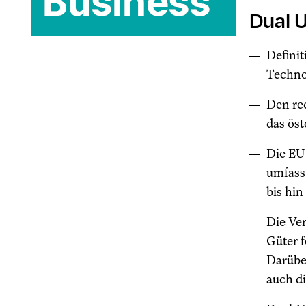
Dual 
Defini
Technol
Den re
das öst
Die EU 
umfass
bis hi
Die Ver
Güter f
Darüber
auch d