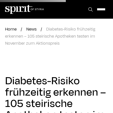
Zum
Inhalt
springen
Home
/
News
/
Diabetes-Risiko frühzeitig
erkennen – 105 steirische Apotheken testen im
November zum Aktionspreis
Diabetes-Risiko
frühzeitig erkennen –
105 steirische