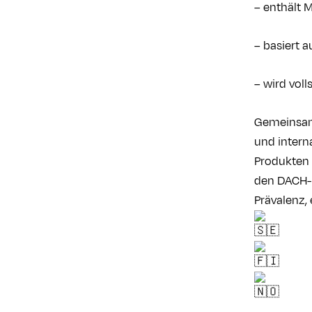
– enthält 
– basiert 
– wird voll
Gemeinsam 
und interna
Produkten 
den DACH-R
Prävalenz,
.