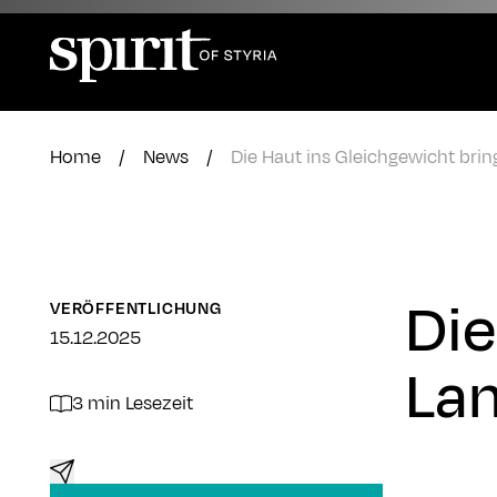
Zum
Inhalt
springen
Home
/
News
/
Die Haut ins Gleichgewicht brin
Die
VERÖFFENTLICHUNG
15.12.2025
Lan
3 min Lesezeit