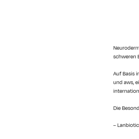
Neurodermi
schweren E
Auf Basis 
und aws, e
internation
Die Beson
– Lanbioti