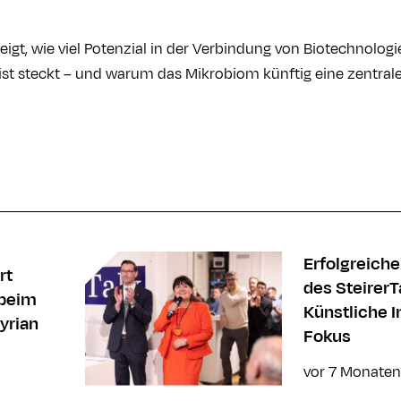
zeigt, wie viel Potenzial in der Verbindung von Biotechnolog
st steckt – und warum das Mikrobiom künftig eine zentrale R
Erfolgreich
rt
des SteirerT
 beim
Künstliche I
yrian
Fokus
vor 7 Monaten