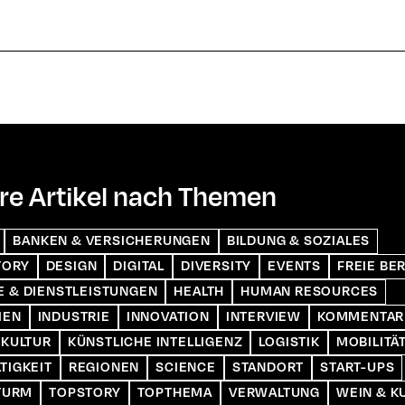
re Artikel nach Themen
BANKEN & VERSICHERUNGEN
BILDUNG & SOZIALES
TORY
DESIGN
DIGITAL
DIVERSITY
EVENTS
FREIE BE
 & DIENSTLEISTUNGEN
HEALTH
HUMAN RESOURCES
IEN
INDUSTRIE
INNOVATION
INTERVIEW
KOMMENTAR
 KULTUR
KÜNSTLICHE INTELLIGENZ
LOGISTIK
MOBILITÄ
TIGKEIT
REGIONEN
SCIENCE
STANDORT
START-UPS
 TURM
TOPSTORY
TOPTHEMA
VERWALTUNG
WEIN & K