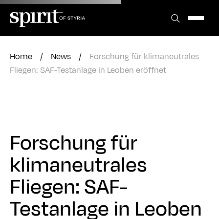
Zum
Inhalt
springen
Home
/
News
/
Forschung für klimaneutrales
Fliegen: SAF-Testanlage in Leoben eröffnet
Forschung für
klimaneutrales
Fliegen: SAF-
Testanlage in Leoben