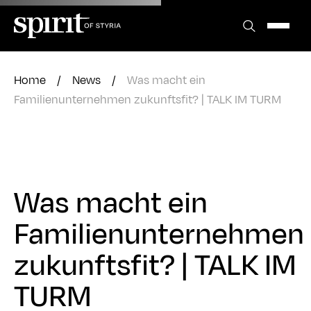
Zum
Inhalt
springen
Home
/
News
/
Was macht ein
Familienunternehmen zukunftsfit? | TALK IM TURM
Was macht ein
Familienunternehmen
zukunftsfit? | TALK IM
TURM