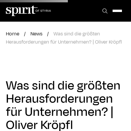
Zum
Inhalt
springen
Home
/
News
/
Was sind die größten
Herausforderungen für Unternehmen? | Oliver Kröpfl
Was sind die größten
Herausforderungen
für Unternehmen? |
Oliver Kröpfl